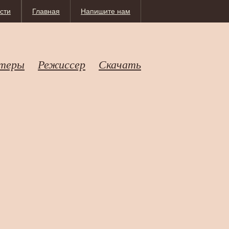
сти
Главная
Напишите нам
теры
Режиссер
Скачать