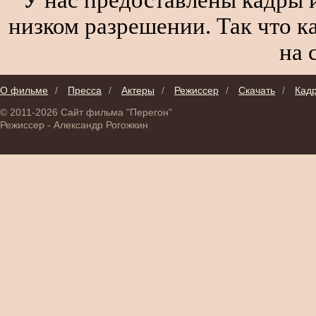
низком разрешении. Так что к
на 
О фильме
/
Пресса
/
Актеры
/
Режиссер
/
Скачать
/
Кад
© 2011-2026 Сайт фильма "Перегон"
Режиссер - Александр Рогожкин