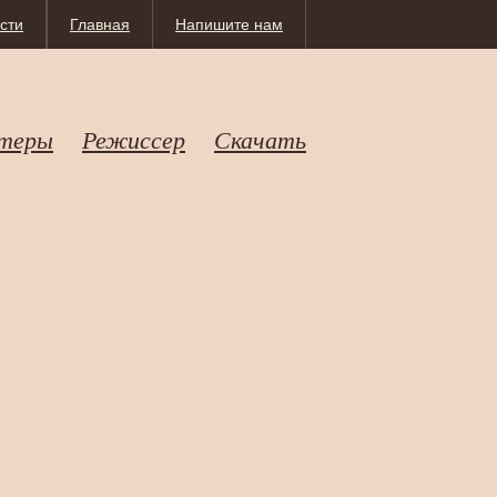
сти
Главная
Напишите нам
теры
Режиссер
Скачать