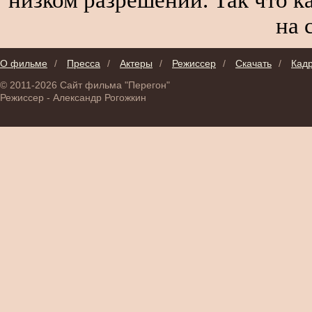
на 
О фильме
/
Пресса
/
Актеры
/
Режиссер
/
Скачать
/
Кад
© 2011-2026 Сайт фильма "Перегон"
Режиссер - Александр Рогожкин