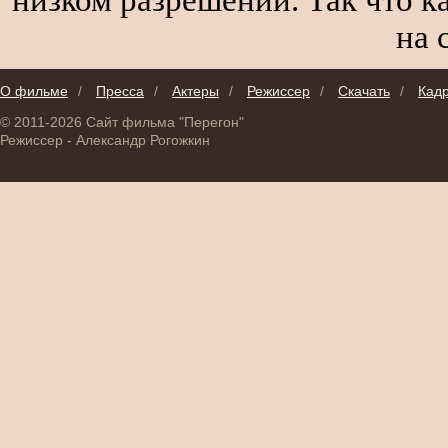
на 
О фильме
/
Пресса
/
Актеры
/
Режиссер
/
Скачать
/
Кад
© 2011-2026 Сайт фильма "Перегон"
Режиссер - Александр Рогожкин