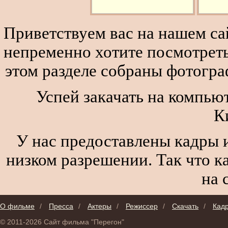
Приветствуем вас на нашем сай
непременно хотите посмотреть
этом разделе собраны фотогра
Успей закачать на компью
К
У нас предоставлены кадры и
низком разрешении. Так что к
на 
О фильме
/
Пресса
/
Актеры
/
Режиссер
/
Скачать
/
Кад
© 2011-2026 Сайт фильма "Перегон"