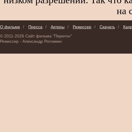
на 
О фильме
/
Пресса
/
Актеры
/
Режиссер
/
Скачать
/
Кад
© 2011-2026 Сайт фильма "Перегон"
Режиссер - Александр Рогожкин