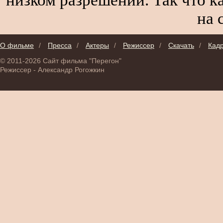
на 
О фильме
/
Пресса
/
Актеры
/
Режиссер
/
Скачать
/
Кад
© 2011-2026 Сайт фильма "Перегон"
Режиссер - Александр Рогожкин