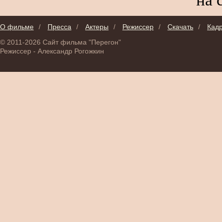
О фильме
/
Пресса
/
Актеры
/
Режиссер
/
Скачать
/
Кад
© 2011-2026 Сайт фильма "Перегон"
Режиссер - Александр Рогожкин