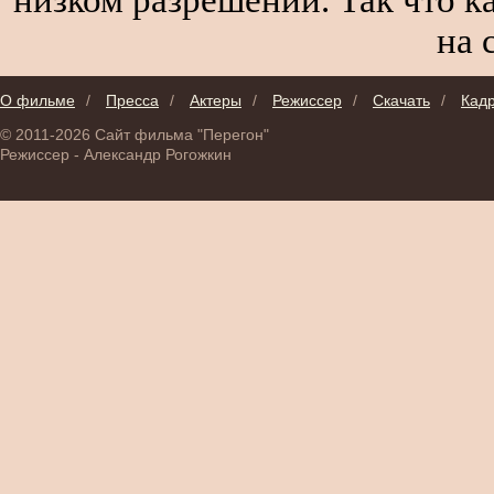
на 
О фильме
/
Пресса
/
Актеры
/
Режиссер
/
Скачать
/
Кад
© 2011-2026 Сайт фильма "Перегон"
Режиссер - Александр Рогожкин