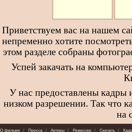
Приветствуем вас на нашем сай
непременно хотите посмотреть
этом разделе собраны фотогра
Успей закачать на компьюте
К
У нас предоставлены кадры и
низком разрешении. Так что к
на 
О фильме
/
Пресса
/
Актеры
/
Режиссер
/
Скачать
/
Кад