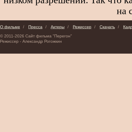
на 
О фильме
/
Пресса
/
Актеры
/
Режиссер
/
Скачать
/
Кад
© 2011-2026 Сайт фильма "Перегон"
Режиссер - Александр Рогожкин