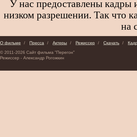
У нас предоставлены кадры и
низком разрешении. Так что к
на 
О фильме
/
Пресса
/
Актеры
/
Режиссер
/
Скачать
/
Кад
© 2011-2026 Сайт фильма "Перегон"
Режиссер - Александр Рогожкин