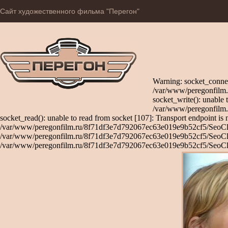
Сайт художественного фильма "Перегон"
Warning: socket_connec
/var/www/peregonfilm.
socket_write(): unable 
/var/www/peregonfilm.
socket_read(): unable to read from socket [107]: Transport endpoint is 
/var/www/peregonfilm.ru/8f71df3e7d792067ec63e019e9b52cf5/SeoClient
/var/www/peregonfilm.ru/8f71df3e7d792067ec63e019e9b52cf5/SeoClient
/var/www/peregonfilm.ru/8f71df3e7d792067ec63e019e9b52cf5/SeoCli