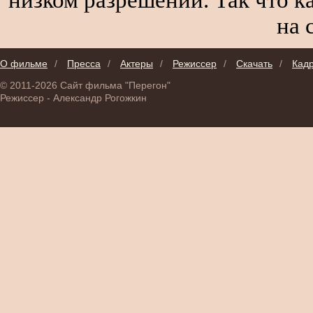
на 
О фильме
/
Пресса
/
Актеры
/
Режиссер
/
Скачать
/
Кад
© 2011-2026 Сайт фильма "Перегон"
Режиссер - Александр Рогожкин