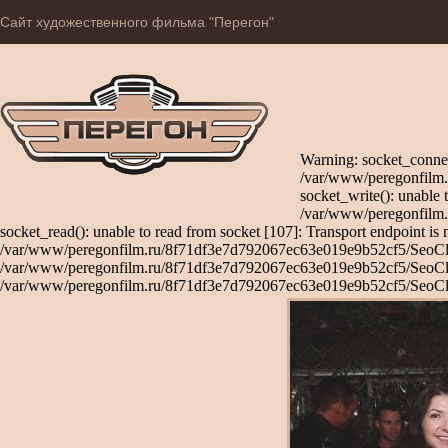
Сайт художественного фильма "Перегон"
Warning: socket_connec
/var/www/peregonfilm.
socket_write(): unable 
/var/www/peregonfilm.
socket_read(): unable to read from socket [107]: Transport endpoint is 
/var/www/peregonfilm.ru/8f71df3e7d792067ec63e019e9b52cf5/SeoClient
/var/www/peregonfilm.ru/8f71df3e7d792067ec63e019e9b52cf5/SeoClient
/var/www/peregonfilm.ru/8f71df3e7d792067ec63e019e9b52cf5/SeoCli