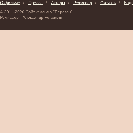
О фильме
/
Пресса
/
Актеры
/
Режиссер
/
Скачать
/
Кад
© 2011-2026 Сайт фильма "Перегон"
Режиссер - Александр Рогожкин