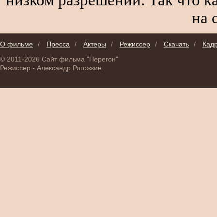
на 
О фильме
/
Пресса
/
Актеры
/
Режиссер
/
Скачать
/
Кад
© 2011-2026 Сайт фильма "Перегон"
Режиссер - Александр Рогожкин