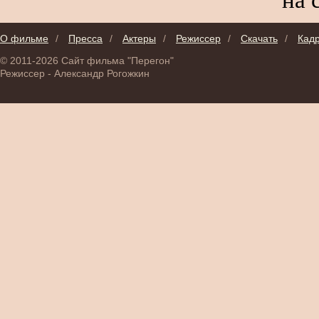
О фильме
/
Пресса
/
Актеры
/
Режиссер
/
Скачать
/
Кад
© 2011-2026 Сайт фильма "Перегон"
Режиссер - Александр Рогожкин