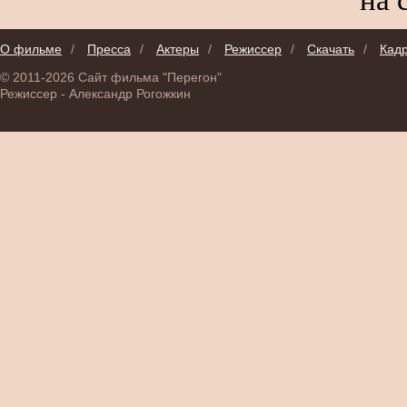
О фильме
/
Пресса
/
Актеры
/
Режиссер
/
Скачать
/
Кад
© 2011-2026 Сайт фильма "Перегон"
Режиссер - Александр Рогожкин