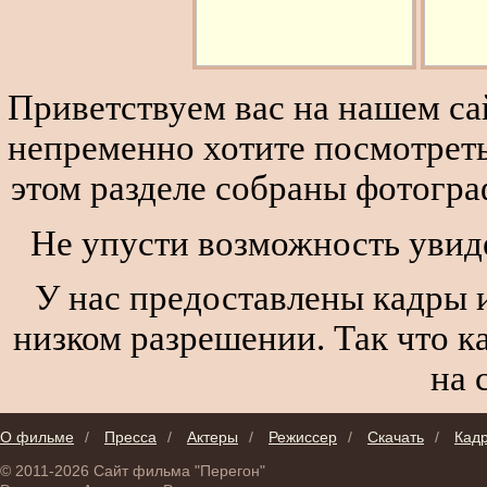
Приветствуем вас на нашем сай
непременно хотите посмотреть
этом разделе собраны фотогра
Не упусти возможность увиде
У нас предоставлены кадры и
низком разрешении. Так что к
на 
О фильме
/
Пресса
/
Актеры
/
Режиссер
/
Скачать
/
Кад
© 2011-2026 Сайт фильма "Перегон"