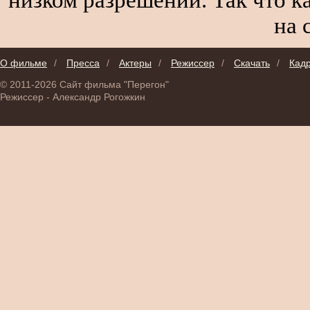
на 
О фильме
/
Пресса
/
Актеры
/
Режиссер
/
Скачать
/
Кад
© 2011-2026 Сайт фильма "Перегон"
Режиссер - Александр Рогожкин