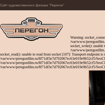
Сайт художественного фильма "Перегон"
Warning: socket_connec
/var/www/peregonfilm.
socket_write(): unable 
/var/www/peregonfilm.
socket_read(): unable to read from socket [107]: Transport endpoint is 
/var/www/peregonfilm.ru/8f71df3e7d792067ec63e019e9b52cf5/SeoClient
/var/www/peregonfilm.ru/8f71df3e7d792067ec63e019e9b52cf5/SeoClient
/var/www/peregonfilm.ru/8f71df3e7d792067ec63e019e9b52cf5/SeoCli