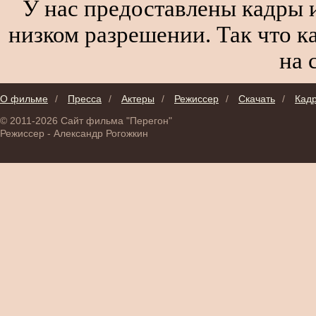
У нас предоставлены кадры и
низком разрешении. Так что к
на 
О фильме
/
Пресса
/
Актеры
/
Режиссер
/
Скачать
/
Кад
© 2011-2026 Сайт фильма "Перегон"
Режиссер - Александр Рогожкин