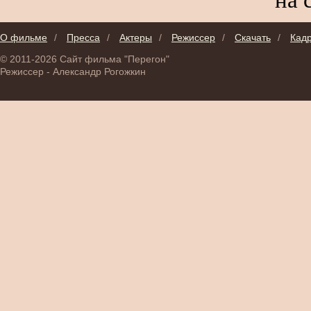
О фильме
/
Пресса
/
Актеры
/
Режиссер
/
Скачать
/
Кад
© 2011-2026 Сайт фильма "Перегон"
Режиссер - Александр Рогожкин