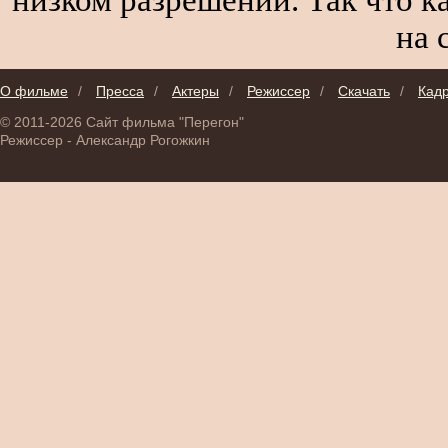
на 
О фильме
/
Пресса
/
Актеры
/
Режиссер
/
Скачать
/
Кад
© 2011-2026 Сайт фильма "Перегон"
Режиссер - Александр Рогожкин