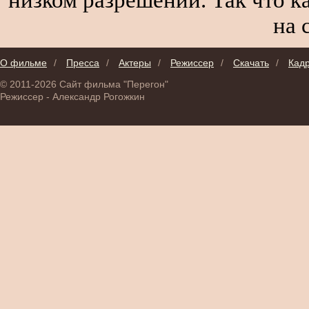
на 
О фильме
/
Пресса
/
Актеры
/
Режиссер
/
Скачать
/
Кад
© 2011-2026 Сайт фильма "Перегон"
Режиссер - Александр Рогожкин