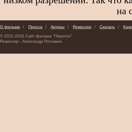
на 
О фильме
/
Пресса
/
Актеры
/
Режиссер
/
Скачать
/
Кад
© 2011-2026 Сайт фильма "Перегон"
Режиссер - Александр Рогожкин