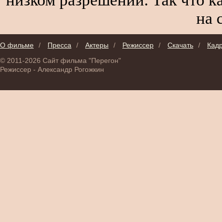
на 
О фильме
/
Пресса
/
Актеры
/
Режиссер
/
Скачать
/
Кад
© 2011-2026 Сайт фильма "Перегон"
Режиссер - Александр Рогожкин