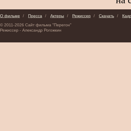
О фильме
/
Пресса
/
Актеры
/
Режиссер
/
Скачать
/
Кад
© 2011-2026 Сайт фильма "Перегон"
Режиссер - Александр Рогожкин