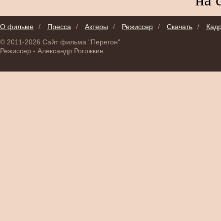
О фильме
/
Пресса
/
Актеры
/
Режиссер
/
Скачать
/
Кад
© 2011-2026 Сайт фильма "Перегон"
Режиссер - Александр Рогожкин