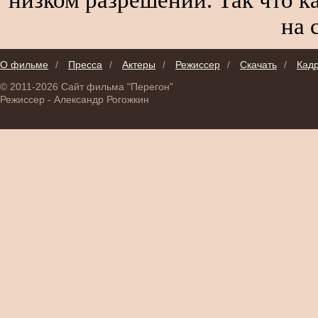
на 
О фильме
/
Пресса
/
Актеры
/
Режиссер
/
Скачать
/
Кад
© 2011-2026 Сайт фильма "Перегон"
Режиссер - Александр Рогожкин