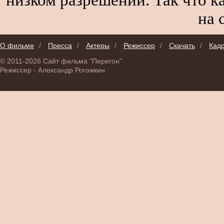
на 
О фильме
/
Пресса
/
Актеры
/
Режиссер
/
Скачать
/
Кад
© 2011-2026 Сайт фильма "Перегон"
Режиссер - Александр Рогожкин