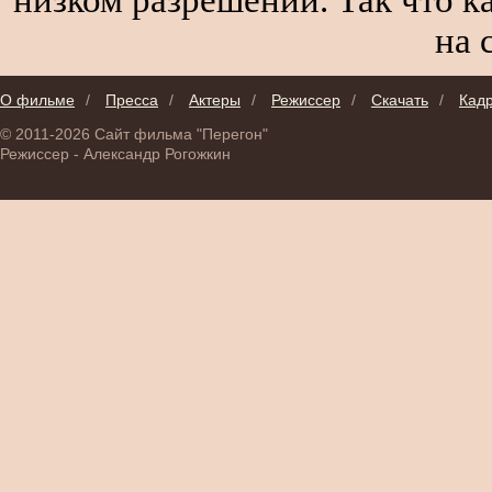
на 
О фильме
/
Пресса
/
Актеры
/
Режиссер
/
Скачать
/
Кад
© 2011-2026 Сайт фильма "Перегон"
Режиссер - Александр Рогожкин