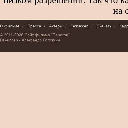
на 
О фильме
/
Пресса
/
Актеры
/
Режиссер
/
Скачать
/
Кад
© 2011-2026 Сайт фильма "Перегон"
Режиссер - Александр Рогожкин