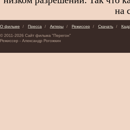
на 
О фильме
/
Пресса
/
Актеры
/
Режиссер
/
Скачать
/
Кад
© 2011-2026 Сайт фильма "Перегон"
Режиссер - Александр Рогожкин