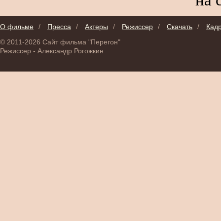
О фильме
/
Пресса
/
Актеры
/
Режиссер
/
Скачать
/
Кад
© 2011-2026 Сайт фильма "Перегон"
Режиссер - Александр Рогожкин