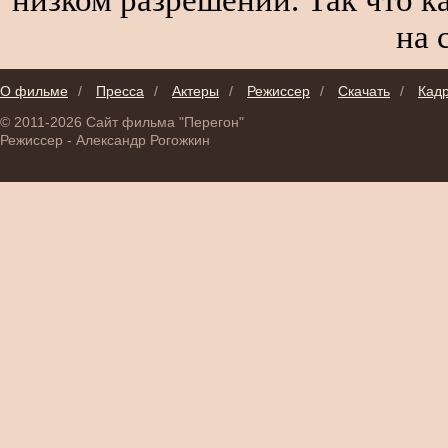
на 
О фильме
/
Пресса
/
Актеры
/
Режиссер
/
Скачать
/
Кад
© 2011-2026 Сайт фильма "Перегон"
Режиссер - Александр Рогожкин