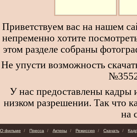
Приветствуем вас на нашем сай
непременно хотите посмотреть
этом разделе собраны фотогра
Не упусти возможность скачат
№3552
У нас предоставлены кадры и
низком разрешении. Так что к
на 
О фильме
/
Пресса
/
Актеры
/
Режиссер
/
Скачать
/
Кад