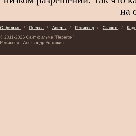
на 
О фильме
/
Пресса
/
Актеры
/
Режиссер
/
Скачать
/
Кад
© 2011-2026 Сайт фильма "Перегон"
Режиссер - Александр Рогожкин