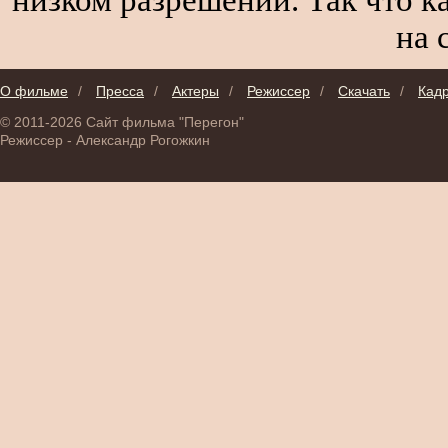
на 
О фильме
/
Пресса
/
Актеры
/
Режиссер
/
Скачать
/
Кад
© 2011-2026 Сайт фильма "Перегон"
Режиссер - Александр Рогожкин