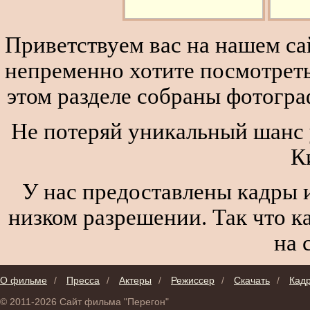
Приветствуем вас на нашем сай
непременно хотите посмотреть
этом разделе собраны фотогра
Не потеряй уникальный шанс 
К
У нас предоставлены кадры и
низком разрешении. Так что к
на 
О фильме
/
Пресса
/
Актеры
/
Режиссер
/
Скачать
/
Кад
© 2011-2026 Сайт фильма "Перегон"