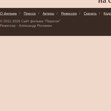
О фильме
/
Пресса
/
Актеры
/
Режиссер
/
Скачать
/
Кад
© 2011-2026 Сайт фильма "Перегон"
Режиссер - Александр Рогожкин