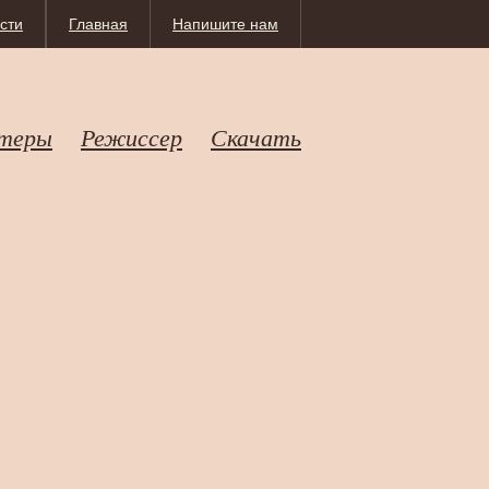
сти
Главная
Напишите нам
теры
Режиссер
Скачать