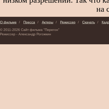
на 
О фильме
/
Пресса
/
Актеры
/
Режиссер
/
Скачать
/
Кад
© 2011-2026 Сайт фильма "Перегон"
Режиссер - Александр Рогожкин