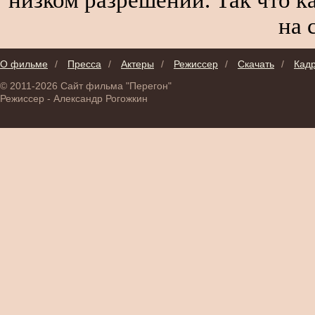
на 
О фильме
/
Пресса
/
Актеры
/
Режиссер
/
Скачать
/
Кад
© 2011-2026 Сайт фильма "Перегон"
Режиссер - Александр Рогожкин