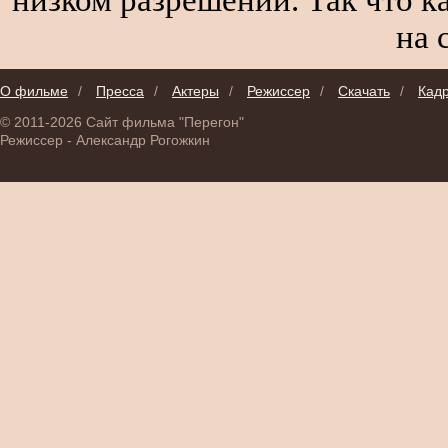
на 
О фильме
/
Пресса
/
Актеры
/
Режиссер
/
Скачать
/
Кад
© 2011-2026 Сайт фильма "Перегон"
Режиссер - Александр Рогожкин