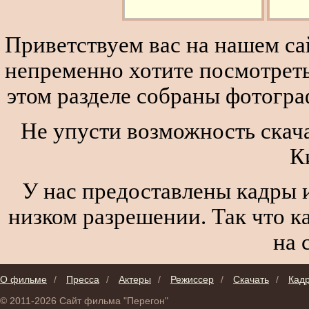
Приветствуем вас на нашем сай
непременно хотите посмотреть
этом разделе собраны фотогра
Не упусти возможность скача
К
У нас предоставлены кадры и
низком разрешении. Так что к
на 
О фильме
/
Пресса
/
Актеры
/
Режиссер
/
Скачать
/
Кад
© 2011-2026 Сайт фильма "Перегон"