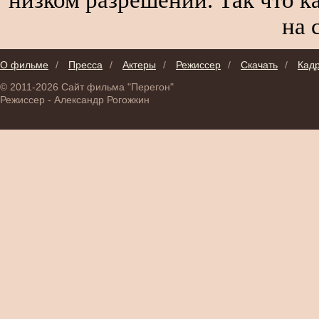
на 
О фильме
/
Пресса
/
Актеры
/
Режиссер
/
Скачать
/
Кад
© 2011-2026 Сайт фильма "Перегон"
Режиссер - Александр Рогожкин