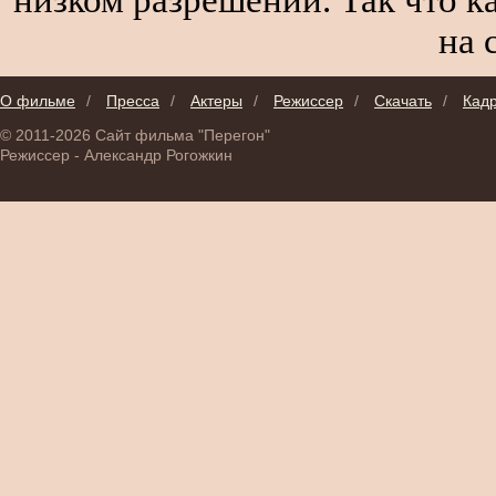
на 
О фильме
/
Пресса
/
Актеры
/
Режиссер
/
Скачать
/
Кад
© 2011-2026 Сайт фильма "Перегон"
Режиссер - Александр Рогожкин