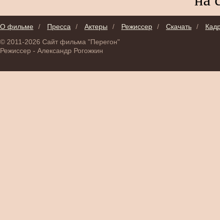
О фильме
/
Пресса
/
Актеры
/
Режиссер
/
Скачать
/
Кад
© 2011-2026 Сайт фильма "Перегон"
Режиссер - Александр Рогожкин