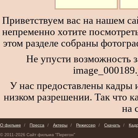
Приветствуем вас на нашем сай
непременно хотите посмотреть
этом разделе собраны фотогра
Не упусти возможность з
image_000189.
У нас предоставлены кадры и
низком разрешении. Так что к
на 
О фильме
/
Пресса
/
Актеры
/
Режиссер
/
Скачать
/
Кад
© 2011-2026 Сайт фильма "Перегон"