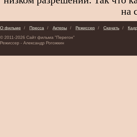
на 
О фильме
/
Пресса
/
Актеры
/
Режиссер
/
Скачать
/
Кад
© 2011-2026 Сайт фильма "Перегон"
Режиссер - Александр Рогожкин